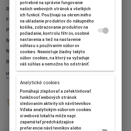
potrebné na správne fungovanie
Rozmer
40x40x32
našich webových stránok a všetkých
ich funkcií. Používajú sa okrem iného
Farba
Biela
na ukladanie produktov do nákupného
košíka, zobrazovanie produktov na
Použitie
Prsteň
požiadanie, kontrolu filtrov, osobné
nastavenia a tiež na nastavenie
Materiál
Papier
súhlasu s používaním súborov
Možnosť potlače
Na dotaz
cookies. Neexistuje žiadny takýto
súbor cookies, na ktorý sa vyžaduje
Bulk packaging
48 ks
váš súhlas a nemožno ho odstrániť.
Máte otázky? Napíšte nám na
info@alfabox.sk
alebo zavolajte
+421 32 230 48 18
- radi vám poradíme.
Analytické cookies
Pomáhajú zlepšovať a zefektívňovať
funkčnosť webových stránok
sledovaním aktivity ich návštevníkov.
Vďaka analytickým súborom cookies
si webová lokalita môže napr.
zapamätať predchádzajúce
preferencie návštevníkov alebo