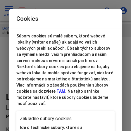
MENU
Cookies
Domov
/
Papierové krabičky na šperky
/
Luna 1
/
Luna1 prsteň
strieborná
Súbory cookies sú malé súbory, ktoré webové
lokality (vrátane našej) ukladajú vo vašich
webových prehliadačoch. Obsah týchto súborov
sa vymieňa medzi vaším prehliadačom a našimi
servermi alebo servermi našich partnerov.
Niektoré súbory cookies potrebujeme na to, aby
webová lokalita mohla správne fungovať, niektoré
potrebujeme na marketing a štatistickú analýzu.
Viac informácií o zásadách používania súborov
cookies sa dozviete
TAM
. Na tejto stránke
Luna1 prsteň strieborná
môžete nastaviť, ktoré súbory cookies budeme
môcť používať.
LU-1/SI1
Popis produktu
Základné súbory cookies
Ide o technické súbory, ktoré sú
Kolekcia
Luna 1