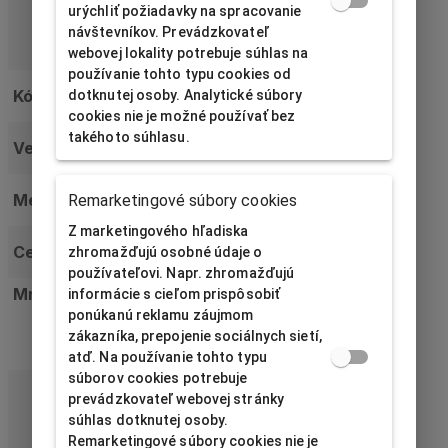
urýchliť požiadavky na spracovanie
návštevníkov. Prevádzkovateľ
webovej lokality potrebuje súhlas na
používanie tohto typu cookies od
Kód
LU-1/SI1
dotknutej osoby. Analytické súbory
cookies nie je možné používať bez
takéhoto súhlasu.
Veľkosť
40x40x32
Meno
Luna1 prsteň strieborná
Remarketingové súbory cookies
Z marketingového hľadiska
Cena bez DPH
Cena je k dispozícii po
prihlásení
.
zhromažďujú osobné údaje o
používateľovi. Napr. zhromažďujú
Množstvo
informácie s cieľom prispôsobiť
ponúkanú reklamu záujmom
zákazníka, prepojenie sociálnych sietí,
atď. Na používanie tohto typu
súborov cookies potrebuje
prevádzkovateľ webovej stránky
súhlas dotknutej osoby.
Remarketingové súbory cookies nie je