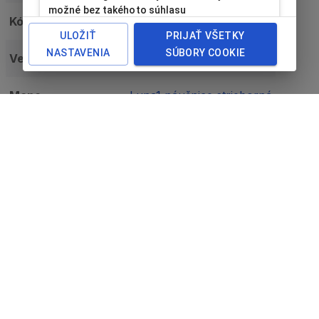
možné bez takéhoto súhlasu
Kód
LU-2/SI1
používať.
ULOŽIŤ
PRIJAŤ VŠETKY
NASTAVENIA
SÚBORY COOKIE
Veľkosť
45x45x22
Meno
Luna1 náušnice strieborná
Cena bez DPH
Cena je k dispozícii po
prihlásení
.
Množstvo
Kód
LU-5/SI1