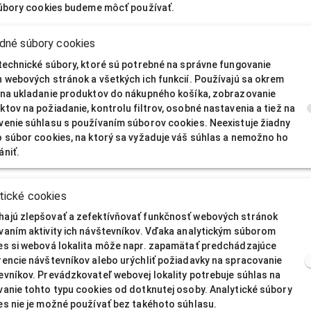
úbory cookies budeme môcť používať.
MENO
dné súbory cookies
 technické súbory, ktoré sú potrebné na správne fungovanie
ierové obálky Eva univerzálna čierna
Cena je k 
h webových stránok a všetkých ich funkcií. Používajú sa okrem
 na ukladanie produktov do nákupného košíka, zobrazovanie
tov na požiadanie, kontrolu filtrov, osobné nastavenia a tiež na
venie súhlasu s používaním súborov cookies. Neexistuje žiadny
ierové obálky Eva univerzálna čierna
o súbor cookies, na ktorý sa vyžaduje váš súhlas a nemožno ho
ániť.
ierové obálky Eva univerzálna čierna
Cena je k 
tické cookies
ajú zlepšovať a zefektívňovať funkčnosť webových stránok
vaním aktivity ich návštevníkov. Vďaka analytickým súborom
es si webová lokalita môže napr. zapamätať predchádzajúce
ierové obálky Eva univerzálna čierna
Cena je k 
rencie návštevníkov alebo urýchliť požiadavky na spracovanie
evníkov. Prevádzkovateľ webovej lokality potrebuje súhlas na
vanie tohto typu cookies od dotknutej osoby. Analytické súbory
es nie je možné používať bez takéhoto súhlasu.