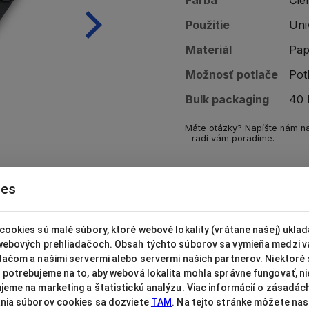
Použitie
Uni
Materiál
Pap
Možnosť potlače
Pot
Bulk packaging
40 
Máte otázky? Napíšte nám 
- radi vám poradíme.
ies
cookies sú malé súbory, ktoré webové lokality (vrátane našej) uklad
webových prehliadačoch. Obsah týchto súborov sa vymieňa medzi 
dačom a našimi servermi alebo servermi našich partnerov. Niektoré
 potrebujeme na to, aby webová lokalita mohla správne fungovať, n
jeme na marketing a štatistickú analýzu. Viac informácií o zásadác
nia súborov cookies sa dozviete
TAM
. Na tejto stránke môžete nast