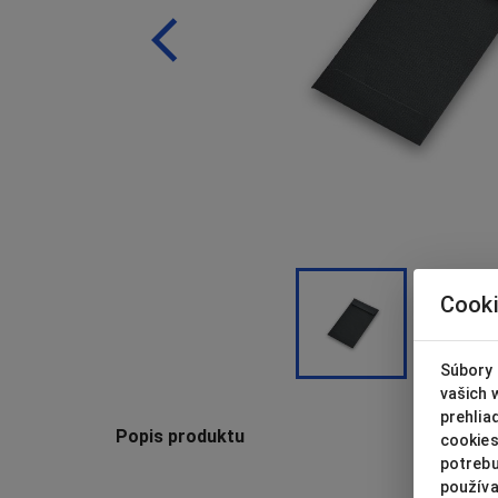
Cook
Súbory 
vašich 
prehlia
Popis produktu
cookies
potrebu
používa