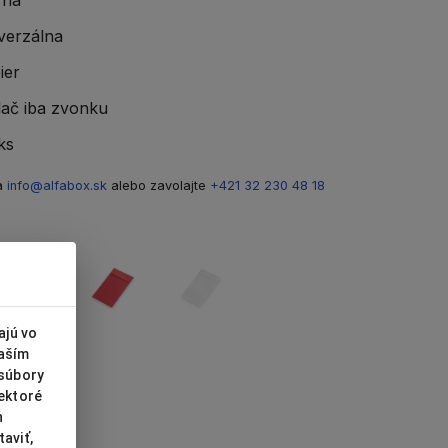
verzálna
ier
lač iba zvonku
ks
na
info@alfabox.sk
alebo zavolajte
+421 32 230 48 18
ajú vo
vaším
 súbory
iektoré
h
aviť,