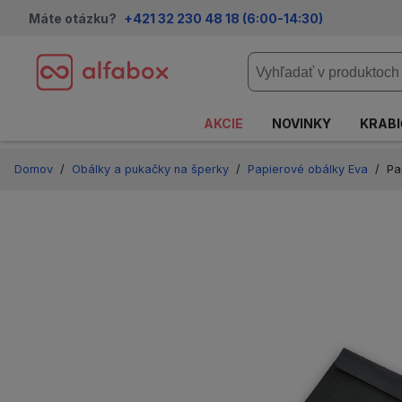
Máte otázku?
+421 32 230 48 18
(
6:00-14:30
)
AKCIE
NOVINKY
KRABI
Domov
/
Obálky a pukačky na šperky
/
Papierové obálky Eva
/
Pa