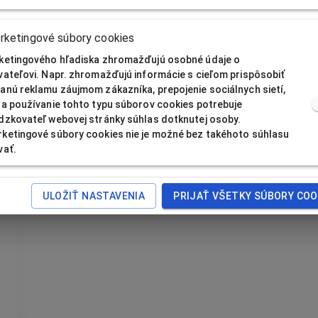
ketingové súbory cookies
Podobné produkty
ketingového hľadiska zhromažďujú osobné údaje o
vateľovi. Napr. zhromažďujú informácie s cieľom prispôsobiť
anú reklamu záujmom zákazníka, prepojenie sociálnych sietí,
Na používanie tohto typu súborov cookies potrebuje
dzkovateľ webovej stránky súhlas dotknutej osoby.
ketingové súbory cookies nie je možné bez takéhoto súhlasu
vať.
ULOŽIŤ NASTAVENIA
PRIJAŤ VŠETKY SÚBORY COO