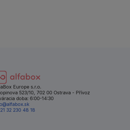
faBox Europe s.r.o.
opinova 523/10
,
702 00
Ostrava - Přívoz
váracia doba: 6:00-14:30
fo@alfabox.sk
21 32 230 48 18