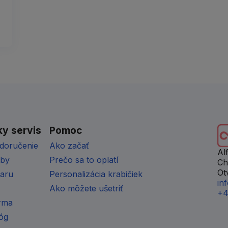
y servis
Pomoc
doručenie
Ako začať
Al
tby
Prečo sa to oplatí
Ch
Ot
varu
Personalizácia krabičiek
in
Ako môžete ušetriť
+4
rma
lóg