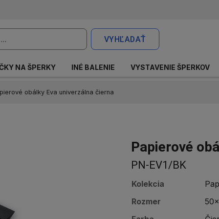
VYHĽADAŤ
ČKY NA ŠPERKY
INÉ BALENIE
VYSTAVENIE ŠPERKOV
pierové obálky Eva univerzálna čierna
Papierové obá
PN-EV1/BK
Kolekcia
Pap
Rozmer
50x
Farba
Čie