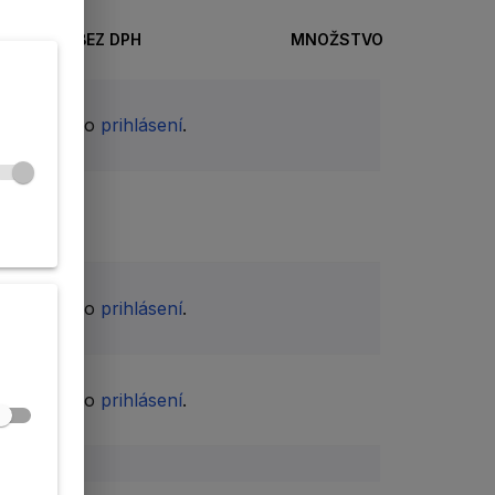
CENA BEZ DPH
MNOŽSTVO
dispozícii po
prihlásení
.
dispozícii po
prihlásení
.
dispozícii po
prihlásení
.