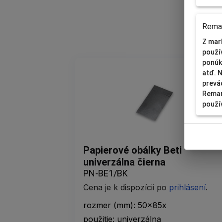
Remar
Z mar
použí
ponúk
atď. 
prevá
Remar
použí
Papierové obálky Beti
univerzálna čierna
PN-BE1/BK
Cena je k dispozícii po
prihlásení
.
rozmer (mm): 50x85x
použitie: univerzálna