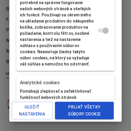
potrebné na správne fungovanie
Rozmer
55x55x51
našich webových stránok a všetkých
ich funkcií. Používajú sa okrem iného
Farba
Biela
na ukladanie produktov do nákupného
košíka, zobrazovanie produktov na
Použitie
Prsteň
požiadanie, kontrolu filtrov, osobné
nastavenia a tiež na nastavenie
Materiál
Flokovaný
súhlasu s používaním súborov
Možnosť potlače
Potlač nie je vôbec možná
cookies. Neexistuje žiadny takýto
súbor cookies, na ktorý sa vyžaduje
Bulk packaging
48 ks
váš súhlas a nemožno ho odstrániť.
Máte otázky? Napíšte nám na
info@alfabox.sk
alebo zavolajte
+421 32 230 48 18
- radi vám poradíme.
Analytické cookies
Pomáhajú zlepšovať a zefektívňovať
funkčnosť webových stránok
sledovaním aktivity ich návštevníkov.
ULOŽIŤ
PRIJAŤ VŠETKY
Vďaka analytickým súborom cookies
NASTAVENIA
SÚBORY COOKIE
si webová lokalita môže napr.
zapamätať predchádzajúce
preferencie návštevníkov alebo