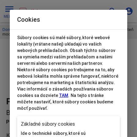
MENU
Cookies
Domov
/
Zamatové krabičky na šperky
/
Pre deti
/
Pre deti prsteň
modrá
Súbory cookies sú malé súbory, ktoré webové
lokality (vrátane našej) ukladajú vo vašich
webových prehliadačoch. Obsah týchto súborov
sa vymieňa medzi vaším prehliadačom a našimi
servermi alebo servermi našich partnerov.
Niektoré súbory cookies potrebujeme na to, aby
webová lokalita mohla správne fungovať, niektoré
potrebujeme na marketing a štatistickú analýzu.
Viac informácií o zásadách používania súborov
cookies sa dozviete
TAM
. Na tejto stránke
Pre deti prsteň modrá
môžete nastaviť, ktoré súbory cookies budeme
môcť používať.
BB-B/BL
Popis produktu
Základné súbory cookies
Ide o technické súbory, ktoré sú
Kolekcia
Pre deti